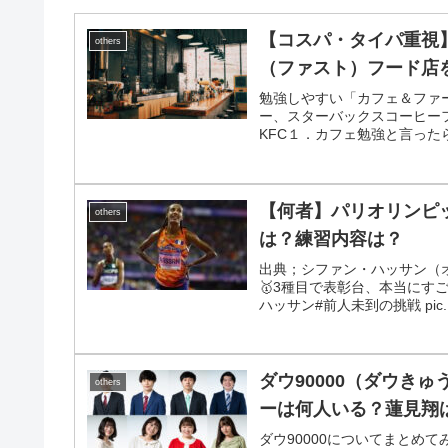
【コスパ・タイパ重視
others
（ファスト）フード店
勉強しやすい「カフェ＆ファ
ー、スターバックスコーヒー
KFC１．カフェ勉強と言った
【何者】パリオリンピ
others
は？練習内容は？
出典；シファン・ハッサン（オラ
🥇3種目で表彰台、本当にすごい選
ハッサン#前人未到の挑戦 pic..
ダウ90000（ダウき
others
ーは何人いる？蓮見翔
ダウ90000についてまとめ