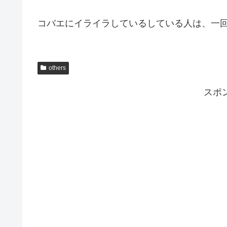
コバエにイライラしているしている人は、一
others
スポ