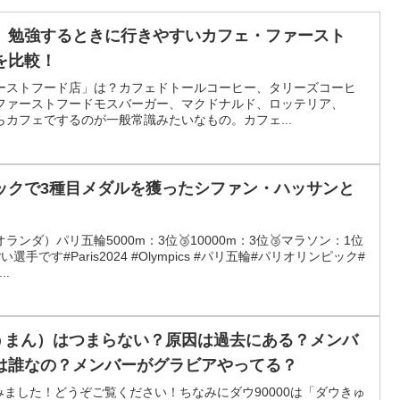
】勉強するときに行きやすいカフェ・ファースト
を比較！
ーストフード店」は？カフェドトールコーヒー、タリーズコーヒ
ファーストフードモスバーガー、マクドナルド、ロッテリア、
らカフェでするのが一般常識みたいなもの。カフェ...
ックで3種目メダルを獲ったシファン・ハッサンと
ンダ）パリ五輪5000m：3位🥉10000m：3位🥉マラソン：1位
手です#Paris2024 #Olympics #パリ五輪#パリオリンピック#
..
ゅうまん）はつまらない？原因は過去にある？メンバ
は誰なの？メンバーがグラビアやってる？
てみました！どうぞご覧ください！ちなみにダウ90000は「ダウきゅ