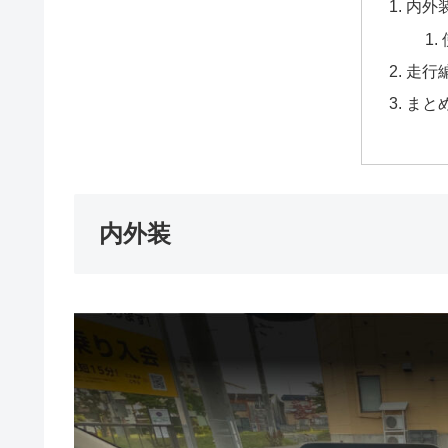
内外
走行
まと
内外装