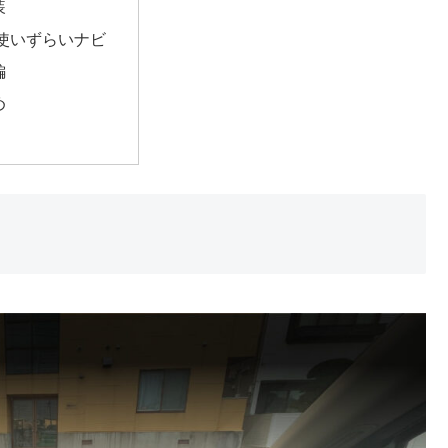
装
使いずらいナビ
編
め