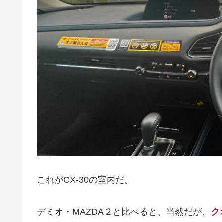
これがCX-30の室内だ。
デミオ・MAZDA２と比べると、当然だが、
ク