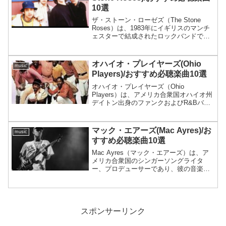
10選
ザ・ストーン・ローゼズ（The Stone
Roses）は、1983年にイギリスのマンチ
ェスターで結成されたロックバンドで、
その独自の音楽スタイルとブリットポッ
プの先駆けとして注目されました。バン
ドのデビューアルバム『The Stone R...
オハイオ・プレイヤーズ(Ohio
music
Players)/おすすめ必聴楽曲10選
オハイオ・プレイヤーズ（Ohio
Players）は、アメリカ合衆国オハイオ州
デイトン出身のファンクおよびR&Bバン
ドで、特に1970年代にそのキャリアの頂
点に達しました。彼らはその重厚なファ
ンクサウンド、エネルギッシュなステー
マック・エアーズ(Mac Ayres)/お
music
ジパフォーマ...
すすめ必聴楽曲10選
Mac Ayres（マック・エアーズ）は、ア
メリカ合衆国のシンガーソングライタ
ー、プロデューサーであり、彼の音楽は
ソウル、R&B、ジャズの要素を巧みに組
み合わせています。彼は1997年生まれ
で、ニューヨーク州出身です。Mac
Ayresは、...
スポンサーリンク