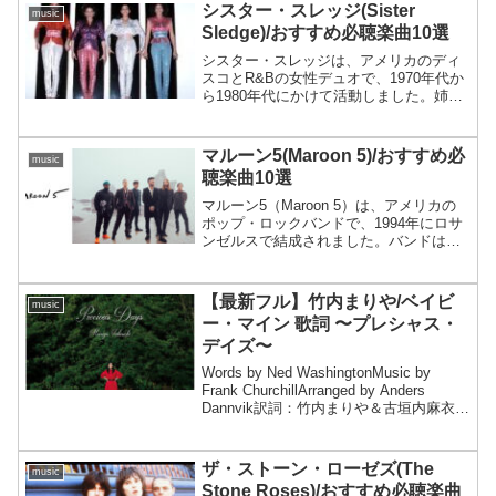
シスター・スレッジ(Sister
music
Sledge)/おすすめ必聴楽曲10選
シスター・スレッジは、アメリカのディ
スコとR&Bの女性デュオで、1970年代か
ら1980年代にかけて活動しました。姉妹
であるデビッド・スレッジとジョーン・
スレッジから成るこのデュオは、特に
1979年にリリースされたヒット曲「We
マルーン5(Maroon 5)/おすすめ必
music
Are F...
聴楽曲10選
マルーン5（Maroon 5）は、アメリカの
ポップ・ロックバンドで、1994年にロサ
ンゼルスで結成されました。バンドは当
初「Kara's Flowers」として知られていま
したが、その後メンバーの変更とともに
マルーン5として再編成され、20...
【最新フル】竹内まりや/ベイビ
music
ー・マイン 歌詞 〜プレシャス・
デイズ〜
Words by Ned WashingtonMusic by
Frank ChurchillArranged by Anders
Dannvik訳詞：竹内まりや＆古垣内麻衣ベ
イビー・マインベイビー・マイン どう
か忘れないでどんな時でも ひ...
ザ・ストーン・ローゼズ(The
music
Stone Roses)/おすすめ必聴楽曲