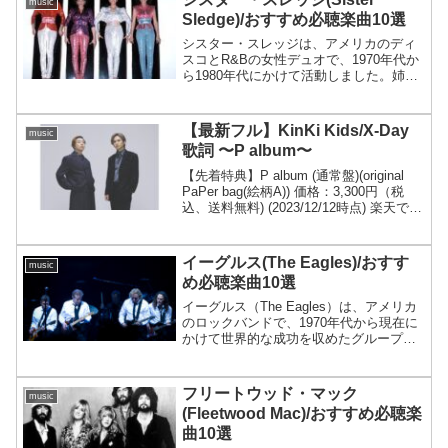
music
Sledge)/おすすめ必聴楽曲10選
シスター・スレッジは、アメリカのディ
スコとR&Bの女性デュオで、1970年代か
ら1980年代にかけて活動しました。姉妹
であるデビッド・スレッジとジョーン・
スレッジから成るこのデュオは、特に
1979年にリリースされたヒット曲「We
【最新フル】KinKi Kids/X-Day
music
Are F...
歌詞 〜P album〜
【先着特典】P album (通常盤)(original
PaPer bag(絵柄A)) 価格：3,300円（税
込、送料無料) (2023/12/12時点) 楽天で購
入 KinKi KidsのNew album〜P album〜が
発売されま...
イーグルス(The Eagles)/おすす
music
め必聴楽曲10選
イーグルス（The Eagles）は、アメリカ
のロックバンドで、1970年代から現在に
かけて世界的な成功を収めたグループの
一つです。バンドの音楽はカントリー・
ロック、ソフトロック、ポップロックの
要素を巧みに組み合わせ、美しいハーモ
フリートウッド・マック
music
ニーや洗練...
(Fleetwood Mac)/おすすめ必聴楽
曲10選