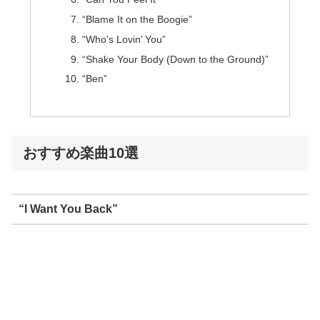
“Blame It on the Boogie”
“Who’s Lovin’ You”
“Shake Your Body (Down to the Ground)”
“Ben”
おすすめ楽曲10選
“I Want You Back”