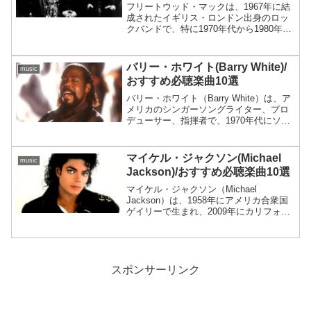
フリートウッド・マックは、1967年に結
成されたイギリス・ロンドン出身のロッ
クバンドで、特に1970年代から1980年代
にかけてのアルバムが大ヒットしまし
た。スティーヴィー・ニックスやリンジ
ー・バッキンガムが加入したことで商業
バリー・ホワイト(Barry White)/
music
的成功を収め、...
おすすめ必聴楽曲10選
バリー・ホワイト（Barry White）は、ア
メリカのシンガーソングライター、プロ
デューサー、指揮者で、1970年代にソウ
ルミュージックとディスコの分野で大き
な成功を収めたアーティストです。深み
のある低音ヴォイスとセクシーなバラー
マイケル・ジャクソン(Michael
music
ドで知ら...
Jackson)/おすすめ必聴楽曲10選
マイケル・ジャクソン（Michael
Jackson）は、1958年にアメリカ合衆国
ゲイリーで生まれ、2009年にカリフォル
ニア州ロサンゼルスで亡くなった音楽界
の伝説的なアーティストです。彼は「ポ
ップの王様」として知られ、その音楽、
ダンス、...
スポンサーリンク