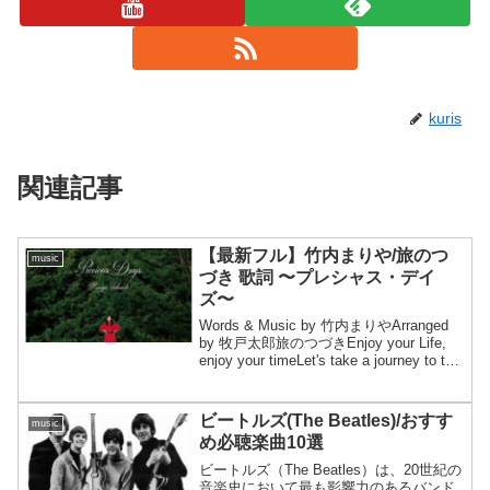
kuris
関連記事
【最新フル】竹内まりや/旅のつ
music
づき 歌詞 〜プレシャス・デイ
ズ〜
Words & Music by 竹内まりやArranged
by 牧戸太郎旅のつづきEnjoy your Life,
enjoy your timeLet's take a journey to the
brand new worldEn...
ビートルズ(The Beatles)/おすす
music
め必聴楽曲10選
ビートルズ（The Beatles）は、20世紀の
音楽史において最も影響力のあるバンド