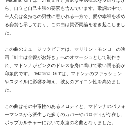
“Material Girl”は、消費文化と贅沢な生活様式を皮肉りなが
ら、自立と自己主張の要素も含んでいます。歌詞の中で、
主人公は金持ちの男性に惹かれる一方で、愛や幸福を求め
る姿勢も示しており、この曲は賛否両論を巻き起こしまし
た。
この曲のミュージックビデオは、マリリン・モンローの映
画「紳士は金髪がお好き」へのオマージュとして制作さ
れ、マドンナがピンクのドレスを身に着けて歌い踊る姿が
印象的です。 “Material Girl”は、マドンナのファッション
やスタイルに影響を与え、彼女のアイコン性を高めまし
た。
この曲はその中毒性のあるメロディと、マドンナのパフォ
ーマンスから派生した多くのカバーやパロディが存在し、
ポップカルチャーにおいて永遠の名曲となりました。