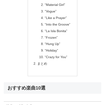
“Material Girl”
“Vogue”
“Like a Prayer”
“Into the Groove”
“La Isla Bonita”
“Frozen”
“Hung Up”
“Holiday”
“Crazy for You”
まとめ
おすすめ楽曲10選