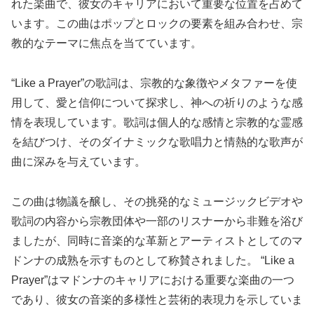
れた楽曲で、彼女のキャリアにおいて重要な位置を占めて
います。この曲はポップとロックの要素を組み合わせ、宗
教的なテーマに焦点を当てています。
“Like a Prayer”の歌詞は、宗教的な象徴やメタファーを使
用して、愛と信仰について探求し、神への祈りのような感
情を表現しています。歌詞は個人的な感情と宗教的な霊感
を結びつけ、そのダイナミックな歌唱力と情熱的な歌声が
曲に深みを与えています。
この曲は物議を醸し、その挑発的なミュージックビデオや
歌詞の内容から宗教団体や一部のリスナーから非難を浴び
ましたが、同時に音楽的な革新とアーティストとしてのマ
ドンナの成熟を示すものとして称賛されました。 “Like a
Prayer”はマドンナのキャリアにおける重要な楽曲の一つ
であり、彼女の音楽的多様性と芸術的表現力を示していま