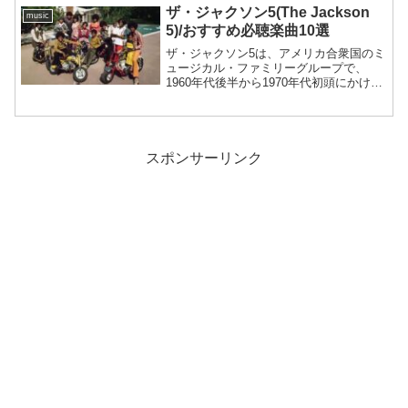
1987年にリリースさ...
ザ・ジャクソン5(The Jackson
music
5)/おすすめ必聴楽曲10選
ザ・ジャクソン5は、アメリカ合衆国のミ
ュージカル・ファミリーグループで、
1960年代後半から1970年代初頭にかけて
特に成功を収めました。メンバーはジャ
クソン家の兄弟たちで、マイケル・ジャ
クソンが最も知られています。他のメン
バーにはジャッキ...
スポンサーリンク