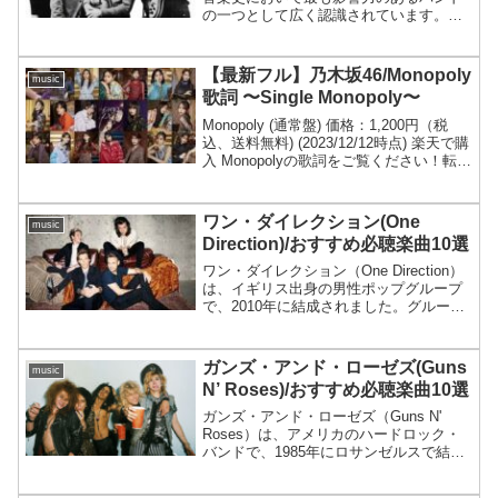
の一つとして広く認識されています。こ
のイギリスのロックバンドは、1960年代
初頭から70年代初頭にかけて世界中で圧
倒的な成功を収め、その音楽的革命と楽
【最新フル】乃木坂46/Monopoly
music
曲の...
歌詞 〜Single Monopoly〜
Monopoly (通常盤) 価格：1,200円（税
込、送料無料) (2023/12/12時点) 楽天で購
入 Monopolyの歌詞をご覧ください！転調
が素晴らしいです！"Monopoly"線路沿い
の道を自転車で走って君を乗せた電車を
追いか...
ワン・ダイレクション(One
music
Direction)/おすすめ必聴楽曲10選
ワン・ダイレクション（One Direction）
は、イギリス出身の男性ポップグループ
で、2010年に結成されました。グループ
は、英国の音楽オーディション番組
「The X Factor」のシーズン7で結成さ
れ、メンバーはハリー・スタイルズ、...
ガンズ・アンド・ローゼズ(Guns
music
N’ Roses)/おすすめ必聴楽曲10選
ガンズ・アンド・ローゼズ（Guns N'
Roses）は、アメリカのハードロック・
バンドで、1985年にロサンゼルスで結成
されました。彼らのデビューアルバムで
ある「Appetite for Destruction」は、