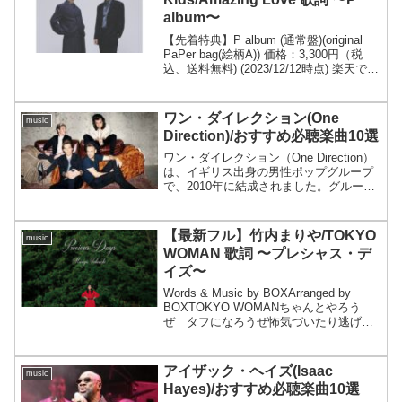
album〜
【先着特典】P album (通常盤)(original
PaPer bag(絵柄A)) 価格：3,300円（税
込、送料無料) (2023/12/12時点) 楽天で購
入 KinKi KidsのNew album〜P album〜が
発売されま...
ワン・ダイレクション(One
music
Direction)/おすすめ必聴楽曲10選
ワン・ダイレクション（One Direction）
は、イギリス出身の男性ポップグループ
で、2010年に結成されました。グループ
は、英国の音楽オーディション番組
「The X Factor」のシーズン7で結成さ
れ、メンバーはハリー・スタイルズ、...
【最新フル】竹内まりや/TOKYO
music
WOMAN 歌詞 〜プレシャス・デ
イズ〜
Words & Music by BOXArranged by
BOXTOKYO WOMANちゃんとやろう
ぜ タフになろうぜ怖気づいたり逃げた
りしちゃ 始まらない下手な理屈 こね
てみたってきっと一生 彼女のドア開け
られないShe was a...
アイザック・ヘイズ(Isaac
music
Hayes)/おすすめ必聴楽曲10選