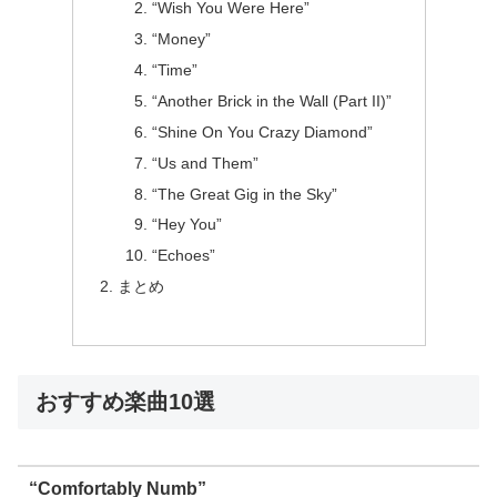
“Wish You Were Here”
“Money”
“Time”
“Another Brick in the Wall (Part II)”
“Shine On You Crazy Diamond”
“Us and Them”
“The Great Gig in the Sky”
“Hey You”
“Echoes”
まとめ
おすすめ楽曲10選
“Comfortably Numb”