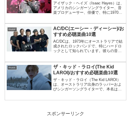
アイザック・ヘイズ（Isaac Hayes）は、
アメリカのシンガーソングライター、音
楽プロデューサー、俳優で、特に1970年
代にソウルミュージックの重要なアーテ
ィストとして著名でした。彼は深いバリ
トンヴォイスと独自のアレンジで知ら
AC/DC(エーシー・ディーシー)/お
music
れ、ブラッ...
すすめ必聴楽曲10選
AC/DCは、1973年にオーストラリアで結
成されたロックバンドで、特にハードロ
ックとして知られています。彼らの音楽
はエネルギッシュでシンプルながらも力
強く、特に「Back in Black」や
「Highway to Hell」などのヒット...
ザ・キッド・ラロイ(The Kid
music
LAROI)/おすすめ必聴楽曲10選
ザ・キッド・ラロイ（The Kid LAROI）
は、オーストラリア出身のラッパーおよ
びシンガーソングライターで、本名はシ
ャルマン・ベネット（Charlton Bennett）
です。ザ・キッド・ラロイは若くして注
目を浴び、国際的な成功を収めた...
スポンサーリンク