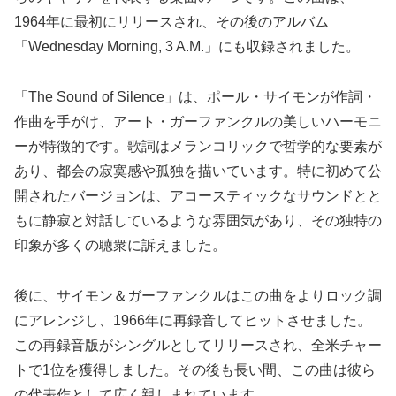
1964年に最初にリリースされ、その後のアルバム
「Wednesday Morning, 3 A.M.」にも収録されました。
「The Sound of Silence」は、ポール・サイモンが作詞・
作曲を手がけ、アート・ガーファンクルの美しいハーモニ
ーが特徴的です。歌詞はメランコリックで哲学的な要素が
あり、都会の寂寞感や孤独を描いています。特に初めて公
開されたバージョンは、アコースティックなサウンドとと
もに静寂と対話しているような雰囲気があり、その独特の
印象が多くの聴衆に訴えました。
後に、サイモン＆ガーファンクルはこの曲をよりロック調
にアレンジし、1966年に再録音してヒットさせました。
この再録音版がシングルとしてリリースされ、全米チャー
トで1位を獲得しました。その後も長い間、この曲は彼ら
の代表作として広く親しまれています。