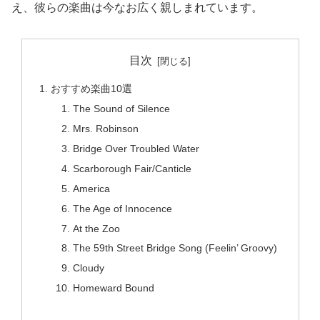
え、彼らの楽曲は今なお広く親しまれています。
目次
おすすめ楽曲10選
The Sound of Silence
Mrs. Robinson
Bridge Over Troubled Water
Scarborough Fair/Canticle
America
The Age of Innocence
At the Zoo
The 59th Street Bridge Song (Feelin’ Groovy)
Cloudy
Homeward Bound