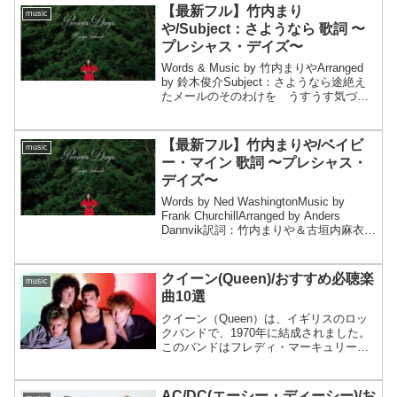
【最新フル】竹内まり
music
や/Subject：さようなら 歌詞 〜
プレシャス・デイズ〜
Words & Music by 竹内まりやArranged
by 鈴木俊介Subject：さようなら途絶え
たメールのそのわけを うすうす気づい
ていたけれどあなたの口から聞くまで
は 信じたくはない自分がいたの新しい
恋人の名前 私の知ってるあ...
【最新フル】竹内まりや/ベイビ
music
ー・マイン 歌詞 〜プレシャス・
デイズ〜
Words by Ned WashingtonMusic by
Frank ChurchillArranged by Anders
Dannvik訳詞：竹内まりや＆古垣内麻衣ベ
イビー・マインベイビー・マイン どう
か忘れないでどんな時でも ひ...
クイーン(Queen)/おすすめ必聴楽
music
曲10選
クイーン（Queen）は、イギリスのロッ
クバンドで、1970年に結成されました。
このバンドはフレディ・マーキュリー
（Freddie Mercury）、ブライアン・メイ
（Brian May）、ジョン・ディーコン
（John Deacon）、ロジ...
AC/DC(エーシー・ディーシー)/お