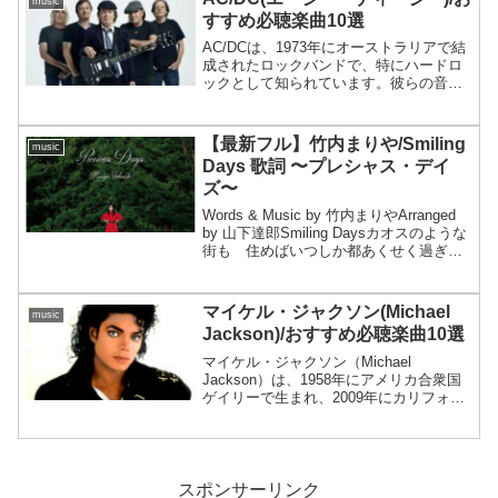
music
すすめ必聴楽曲10選
AC/DCは、1973年にオーストラリアで結
成されたロックバンドで、特にハードロ
ックとして知られています。彼らの音楽
はエネルギッシュでシンプルながらも力
強く、特に「Back in Black」や
「Highway to Hell」などのヒット...
【最新フル】竹内まりや/Smiling
music
Days 歌詞 〜プレシャス・デイ
ズ〜
Words & Music by 竹内まりやArranged
by 山下達郎Smiling Daysカオスのような
街も 住めばいつしか都あくせく過ぎる
日々に 足を止めて見上げてごらん空
を お日さまは今日も笑って世界を ほ
ら 照らしてる尽きな...
マイケル・ジャクソン(Michael
music
Jackson)/おすすめ必聴楽曲10選
マイケル・ジャクソン（Michael
Jackson）は、1958年にアメリカ合衆国
ゲイリーで生まれ、2009年にカリフォル
ニア州ロサンゼルスで亡くなった音楽界
の伝説的なアーティストです。彼は「ポ
ップの王様」として知られ、その音楽、
ダンス、...
スポンサーリンク