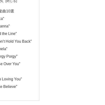
次
楽曲10選
ca”
anna”
d the Line”
on’t Hold You Back”
ela”
rgy Porgy”
 Be Over You”
p Loving You”
e Believe”