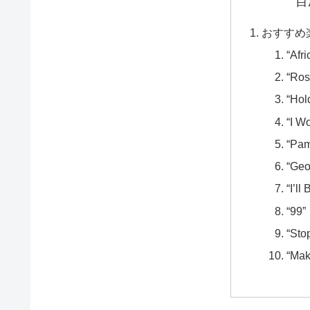
目
おすすめ
“Afri
“Ros
“Hol
“I W
“Pam
“Geo
“I’ll
“99”
“Sto
“Mak