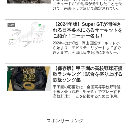
ニチュード7.1の地震が発生したことを受
けて、南海トラフ沿いで想定されている
巨大地震が発生する可能性が高まってい
るかどうかの検討を開始すると発表しま
した。yahooニュースより引用現在、宮
【2024年版】Super GTが開催さ
Cars
崎県の地震にお...
れる日本各地にあるサーキットを
ご紹介！コーナー名も！
2024年は計8戦、岡山国際サーキットか
ら始まり、モビリティリゾートもてぎで
終えます。今回は日本各地にあるサーキ
ットについて詳しくご紹介したいと思い
ます！ 2024年Super GTカレンダーラウ
ンド日程開催サーキット開催地第1戦 4月
【保存版】甲子園の高校野球応援
Cars
13...
歌ランキング！試合を盛り上げる
鉄板ソング集
甲子園の応援歌は、全国高等学校野球選
手権大会（通称：甲子園）でプレーする
高校野球チームを応援するために使用さ
れる楽曲です。甲子園は日本の高校野球
の頂点を決める大会であり、毎年多くの
高校がその栄光を目指して熱戦を繰り広
げます。応援歌はこの大会...
スポンサーリンク