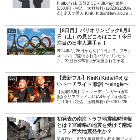
P album (初回盤B CD＋Blu-ray) 価格：
5,500円（税込、送料無料) (2023/12/26時
点) 楽天で購入 KinKi KidsのNew album〜
P album〜が発売されました！FREAKY
FUNKY NIG...
【8日目】パリオリンピック8月3
Cars
日（土）の見どころはここ！今日
注目の日本人選手も！
2024年7月26日から8月11日まで、フラン
ス・パリで開催されるパリオリンピッ
ク。32競技329種目が実施される予定で
す。パリオリンピック ：2024年7月26
日（金）～8月11日（日） 8月3日
（土）の大会8日目には、27種目で金メダ
【最新フル】KinKi Kids/消えな
Cars
リ...
いトーチライト 歌詞 〜single〜
【先着特典】シュレーディンガー (通常
盤)(クリアファイルC (A4サイズ)) 価格：
1,210円（税込、送料無料) (2023/12/26時
点) 楽天で購入 KinKi Kids〜シュレーディ
ンガー〜のカップリング曲である消えな
いトーチラ...
初発表の南海トラフ地震臨時情報
Cars
とは？宮崎県の地震を受けて南海
トラフ巨大地震発生か？
気象庁は、8日午後宮崎県の日向灘でマグ