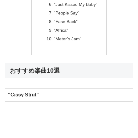
“Just Kissed My Baby”
“People Say”
“Ease Back”
“Africa”
“Meter’s Jam”
おすすめ楽曲10選
“Cissy Strut”