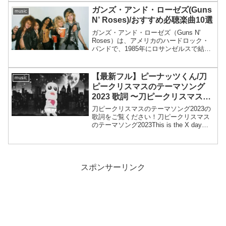
クソンが最も知られています。他のメン
ガンズ・アンド・ローゼズ(Guns
music
バーにはジャッキ...
N’ Roses)/おすすめ必聴楽曲10選
ガンズ・アンド・ローゼズ（Guns N'
Roses）は、アメリカのハードロック・
バンドで、1985年にロサンゼルスで結成
されました。彼らのデビューアルバムで
ある「Appetite for Destruction」は、
1987年にリリースさ...
【最新フル】ピーナッツくん/刀
music
ピークリスマスのテーマソング
2023 歌詞 〜刀ピークリスマス
2023〜
刀ピークリスマスのテーマソング2023の
歌詞をご覧ください！刀ピークリスマス
のテーマソング2023This is the X day外
せよそのネックレス武者震う年に一度の
決戦This is the X day剥がせよそのレッテ
ル疼いてんだろ...
スポンサーリンク