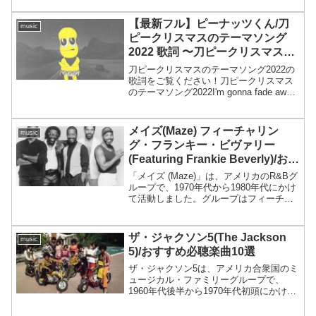
（ボーカル）を中心に、キケ・ガルシア
（ベース）、アラン・ホワイト（ドラ
【最新フル】ピーナッツくん/刀
music
ム）などで構成されま...
ピークリスマスのテーマソング
2022 歌詞 〜刀ピークリスマス
2022〜
刀ピークリスマスのテーマソング2022の
歌詞をご覧ください！刀ピークリスマス
のテーマソング2022I'm gonna fade away
消し去ってきなよそのデータベースふた
りでしてる これは穢れ寝汗をかく
Gentlemen and gent...
メイズ(Maze) フィーチャリン
music
グ・フランキー・ビヴァリー
(Featuring Frankie Beverly)/おす
すめ必聴楽曲10選
「メイズ (Maze)」は、アメリカのR&Bグ
ループで、1970年代から1980年代にかけ
て活動しました。グループはフィーチャ
リング・フランキー・ビヴァリー
（Featuring Frankie Beverly）としても知
られています。メイズ...
ザ・ジャクソン5(The Jackson
music
5)/おすすめ必聴楽曲10選
ザ・ジャクソン5は、アメリカ合衆国のミ
ュージカル・ファミリーグループで、
1960年代後半から1970年代初頭にかけて
特に成功を収めました。メンバーはジャ
クソン家の兄弟たちで、マイケル・ジャ