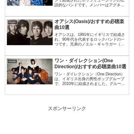
ンで結成されたポップミュージックの伝
説的なバンドです。メンバーはアグネッ
タ・ファルツコーグ、ビョルン・ウルヴ
ァウス、ベニー・アンダーソン、アンニ
＝フリッド・リングスタッドの4人。彼ら
オアシス(Oasis)/おすすめ必聴楽
music
はキャッチーなメ...
曲10選
オアシスは、1991年にイギリスで結成さ
れ、90年代を代表するロックバンドの一
つです。兄弟のノエル・ギャラガー（ギ
ター・ボーカル）とリアム・ギャラガー
（ボーカル）を中心に、キケ・ガルシア
（ベース）、アラン・ホワイト（ドラ
ワン・ダイレクション(One
music
ム）などで構成されま...
Direction)/おすすめ必聴楽曲10選
ワン・ダイレクション（One Direction）
は、イギリス出身の男性ポップグループ
で、2010年に結成されました。グループ
は、英国の音楽オーディション番組
「The X Factor」のシーズン7で結成さ
れ、メンバーはハリー・スタイルズ、...
スポンサーリンク