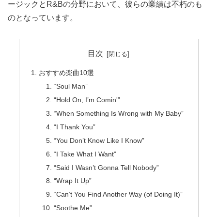
ージックとR&Bの分野において、彼らの業績は不朽のも
のとなっています。
目次
おすすめ楽曲10選
“Soul Man”
“Hold On, I’m Comin'”
“When Something Is Wrong with My Baby”
“I Thank You”
“You Don’t Know Like I Know”
“I Take What I Want”
“Said I Wasn’t Gonna Tell Nobody”
“Wrap It Up”
“Can’t You Find Another Way (of Doing It)”
“Soothe Me”