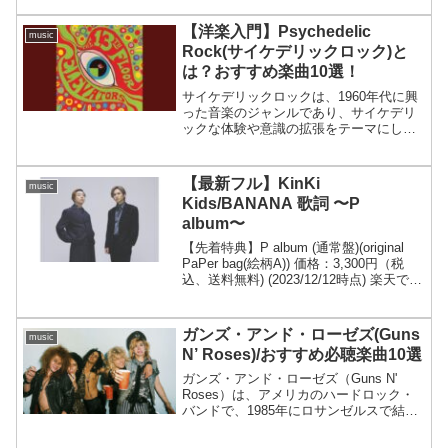
聴いたジョビンが遠い日へと 心を誘う
のあきらめたはずの恋が 今もまだ...
【洋楽入門】Psychedelic
music
Rock(サイケデリックロック)と
は？おすすめ楽曲10選！
サイケデリックロックは、1960年代に興
った音楽のジャンルであり、サイケデリ
ックな体験や意識の拡張をテーマにした
楽曲が特徴です。このジャンルは、幻覚
剤の影響を受けたり、サイケデリックな
アートやカウンターカルチャーの影響を
【最新フル】KinKi
music
受けながら、従来のロ...
Kids/BANANA 歌詞 〜P
album〜
【先着特典】P album (通常盤)(original
PaPer bag(絵柄A)) 価格：3,300円（税
込、送料無料) (2023/12/12時点) 楽天で購
入 KinKi KidsのNew album〜P album〜が
発売されま...
ガンズ・アンド・ローゼズ(Guns
music
N’ Roses)/おすすめ必聴楽曲10選
ガンズ・アンド・ローゼズ（Guns N'
Roses）は、アメリカのハードロック・
バンドで、1985年にロサンゼルスで結成
されました。彼らのデビューアルバムで
ある「Appetite for Destruction」は、