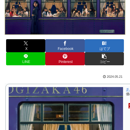
X
Facebook
はてブ
LINE
Pinterest
コピー
2024.05.21
チ
価