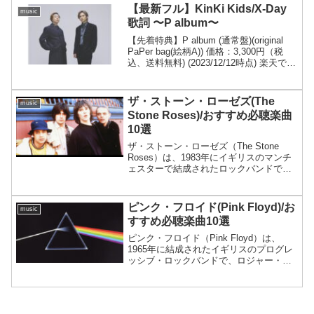
ナム（ドラム）からなるイギリスのロッ
【最新フル】KinKi Kids/X-Day
music
クバンドで...
歌詞 〜P album〜
【先着特典】P album (通常盤)(original
PaPer bag(絵柄A)) 価格：3,300円（税
込、送料無料) (2023/12/12時点) 楽天で購
入 KinKi KidsのNew album〜P album〜が
発売されま...
ザ・ストーン・ローゼズ(The
music
Stone Roses)/おすすめ必聴楽曲
10選
ザ・ストーン・ローゼズ（The Stone
Roses）は、1983年にイギリスのマンチ
ェスターで結成されたロックバンドで、
その独自の音楽スタイルとブリットポッ
プの先駆けとして注目されました。バン
ドのデビューアルバム『The Stone R...
ピンク・フロイド(Pink Floyd)/お
music
すすめ必聴楽曲10選
ピンク・フロイド（Pink Floyd）は、
1965年に結成されたイギリスのプログレ
ッシブ・ロックバンドで、ロジャー・ウ
ォーターズ、デヴィッド・ギルモア、リ
チャード・ライト、ニック・メイスンか
ら成る初期のメンバーが特に有名です。
彼らは革新的...