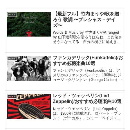
【最新フル】竹内まりや/歌を贈
music
ろう 歌詞 〜プレシャス・デイ
ズ〜
Words & Music by 竹内まりやArranged
by 山下達郎歌を贈ろうほらね また泣き
そうになってる 自分の弱さに耐えきれ
なくてでもね 誰だって悩みだらけ 手
探りしながら今日も生きてるそんなあな
たに 歌を贈るから ほんのひと...
ファンカデリック(Funkadelic)/お
music
すすめ必聴楽曲10選
ファンカデリック（Funkadelic）は、ア
メリカのファンクバンドで、1968年にジ
ョージ・クリントン（George Clinton）に
よって結成されました。バンドは、サイ
ケデリック・ソウル、ファンク、ロック
など、様々な音楽ジャンルを融合...
レッド・ツェッペリン(Led
music
Zeppelin)/おすすめ必聴楽曲10選
レッド・ツェッペリン（Led Zeppelin）
は、1968年に結成され、ロバート・プラ
ント（ボーカル）、ジミー・ペイジ（ギ
ター）、ジョン・ポール・ジョーンズ
（ベース・キーボード）、ジョン・ボー