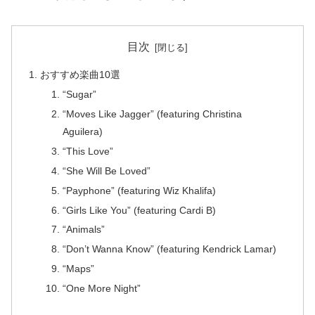
目次
おすすめ楽曲10選
“Sugar”
“Moves Like Jagger” (featuring Christina
Aguilera)
“This Love”
“She Will Be Loved”
“Payphone” (featuring Wiz Khalifa)
“Girls Like You” (featuring Cardi B)
“Animals”
“Don’t Wanna Know” (featuring Kendrick Lamar)
“Maps”
“One More Night”