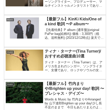
ーソングライター、プロデューサー、マ
ルチインストゥルメンタリストであり、
その多才な才能で国際的に成功を収めて
います。本名はピーター・ジーン・ヘル
ナンデス。彼は1985年にハワイで生ま
【最新フル】KinKi Kids/One of
music
れ、幼少期から音楽に親...
a kind 歌詞 〜P album〜
【先着特典】P album (通常盤)(original
PaPer bag(絵柄A)) 価格：3,300円（税
込、送料無料) (2023/12/12時点) 楽天で購
入 KinKi KidsのNew album〜P album〜が
発売されま...
ティナ・ターナー(Tina Turner)/
music
おすすめ必聴楽曲10選
ティナ・ターナー（Tina Turner）は、ア
メリカ生まれのシンガー、ソングライタ
ー、女優であり、ロックやソウルの女王
として知られています。彼女の本名はア
ンナ・メイ・ブリュルス・ターナー
（Anna Mae Bullock Turner）で...
【最新フル】竹内まり
music
や/Brighten up your day! 歌詞 〜
プレシャス・デイズ〜
Words & Music by 竹内まりやArranged
by 山下達郎Brighten up your day!少し長
不足のままで 今日もあたりまえのよう