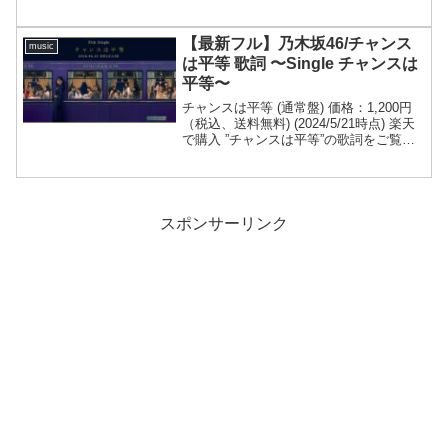
に別の朝がまたやってきて 彼女は動き
始めるコーヒーをひと口飲み のぞき込
む画面か...
【最新フル】乃木坂46/チャンス
music
は平等 歌詞 〜Single チャンスは
平等〜
チャンスは平等 (通常盤) 価格：1,200円
（税込、送料無料) (2024/5/21時点) 楽天
で購入 ”チャンスは平等”の歌詞をご覧く
ださい！ディスコファンクな楽曲となっ
ています！チャンスは平等Get down Get
down一人なら...
スポンサーリンク