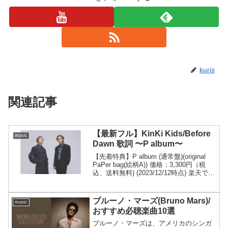
kuris
関連記事
【最新フル】KinKi Kids/Before
music
Dawn 歌詞 〜P album〜
【先着特典】P album (通常盤)(original
PaPer bag(絵柄A)) 価格：3,300円（税
込、送料無料) (2023/12/12時点) 楽天で購
入 KinKi KidsのNew album〜P album〜が
発売されま...
ブルーノ・マーズ(Bruno Mars)/
music
おすすめ必聴楽曲10選
ブルーノ・マーズは、アメリカのシンガ