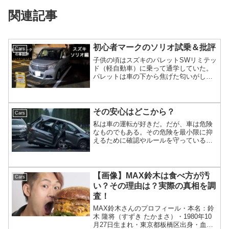
関連記事
初心者マークのソリオ試乗＆批評
Cars
子供の頃はスズキのパレットSWリミテッ
ド（軽自動車）に乗って通学していた。
パレットは車の下から焦げた匂いがして
修理したり、坂で加速がイマイチだった
ことは通学中の後部座席に乗っていても
わかっていた。そんなイメージのあるス
ズキの車に乗ってみたの...
その安心はどこから？
Cars
私は車の運転が好きだ。だが、車は危険
なものでもある。その危険を最小限に抑
えるために確認やルールを守っている。
だが、私だけ守っていても周りから貰い
事故になってしまったら元も子もない。
双方の意識によって事故は防がれる。そ
の例がモータースポーツだ...
【画像】MAX鈴木は食べ方が汚
Cars
い？その理由は？実際の真相を調
査！
MAX鈴木さんのプロフィール・本名：鈴
木 隆将（すずき たかまさ）・1980年10
月27日生まれ・東京都板橋区出身・血液