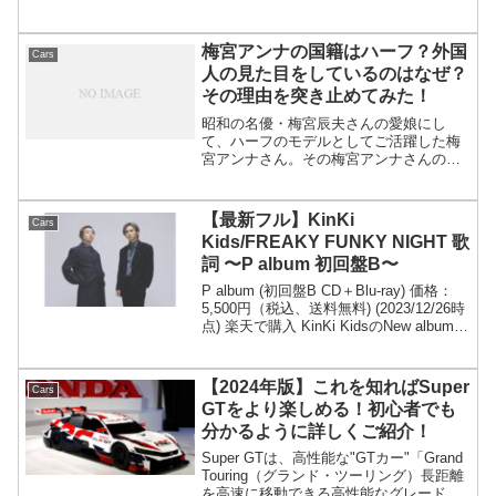
型：B型・現在は株式会社EATers代表
2015年、2017年、2020年『元祖！大食い
王決定戦』（テレビ東京）にて完全...
梅宮アンナの国籍はハーフ？外国
Cars
人の見た目をしているのはなぜ？
その理由を突き止めてみた！
昭和の名優・梅宮辰夫さんの愛娘にし
て、ハーフのモデルとしてご活躍した梅
宮アンナさん。その梅宮アンナさんの国
籍はハーフなのか？なぜ外国人の見た目
をしているのか？皆さんの疑問を調べて
みました！ 梅宮アンナのプロフィール
【最新フル】KinKi
Cars
生年月日：1972年8月2...
Kids/FREAKY FUNKY NIGHT 歌
詞 〜P album 初回盤B〜
P album (初回盤B CD＋Blu-ray) 価格：
5,500円（税込、送料無料) (2023/12/26時
点) 楽天で購入 KinKi KidsのNew album〜
P album〜が発売されました！FREAKY
FUNKY NIG...
【2024年版】これを知ればSuper
Cars
GTをより楽しめる！初心者でも
分かるように詳しくご紹介！
Super GTは、高性能な"GTカー"「Grand
Touring（グランド・ツーリング）長距離
を高速に移動できる高性能なグレード」