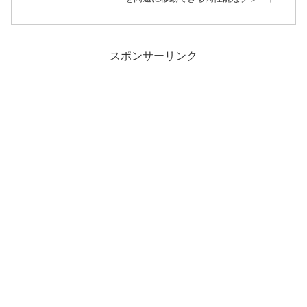
をベースにしたレーシングカーで行われ
るレースです。GTレースは各国で行われ
ていますが、日本を中心にアジアで...
スポンサーリンク