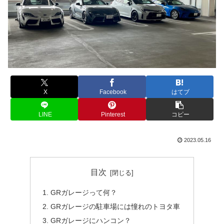
X
Facebook
はてブ
LINE
Pinterest
コピー
2023.05.16
目次
GRガレージって何？
GRガレージの駐車場には憧れのトヨタ車
GRガレージにハンコン？