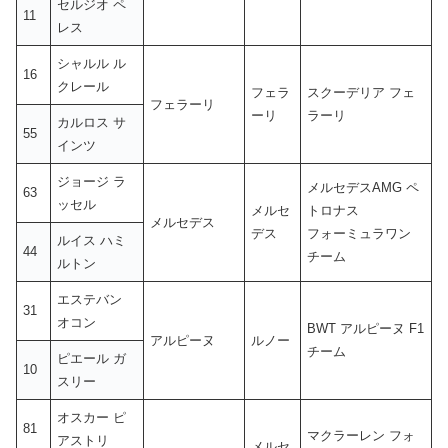
セルジオ ペ
11
レス
シャルル ル
16
クレール
フェラ
スクーデリア フェ
フェラーリ
ーリ
ラーリ
カルロス サ
55
インツ
ジョージ ラ
メルセデスAMG ペ
63
ッセル
メルセ
トロナス
メルセデス
デス
フォーミュラワン
ルイス ハミ
44
チーム
ルトン
エステバン
31
オコン
BWT アルピーヌ F1
アルピーヌ
ルノー
チーム
ピエール ガ
10
スリー
オスカー ピ
81
マクラーレン フォ
アストリ
メルセ