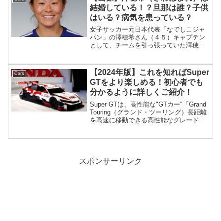
ダ...
結婚している！？旦那は誰？子供
はいる？病気を患っている？
女子サッカー元日本代表「なでしこジャ
パン」の澤穂希さん（４５）キャプテン
として、チームを引っ張っていた澤穂希
さんですが、現在は結婚されいるのか、
旦那さんは誰なのか、子供はいるの？こ
うした疑問について調べてみました！
【2024年版】これを知ればSuper
Cars
澤穂希さんのプロフィール...
GTをより楽しめる！初心者でも
分かるように詳しくご紹介！
Super GTは、高性能な"GTカー"「Grand
Touring（グランド・ツーリング）長距離
を高速に移動できる高性能なグレード」
をベースにしたレーシングカーで行われ
るレースです。GTレースは各国で行われ
ていますが、日本を中心にアジアで...
スポンサーリンク