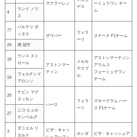
マクラーレン
ーミュラワン チー
デス
ランド ノリ
ム
4
ス
バルテリ ボ
77
フェラ
ッタス
ザウバー
ステーク F1チーム
ーリ
24
周 冠宇
ランス スト
アストンマーティン
18
メルセ
ロール
アストンマー
アラムコ
デスブ
ティン
フォーミュラワン
フェルナンド
ル
14
チーム
アロンソ
ケビン マグ
20
ヌッセン
フェラ
マネーグラム ハー
ハース
ーリ
ス F1チーム
ニコ ヒュル
27
ケンベルグ
ダニエル リ
ビザ・キャッ
3
ホンダ
ビザ・キャッシュア
カルド
シュアップ・