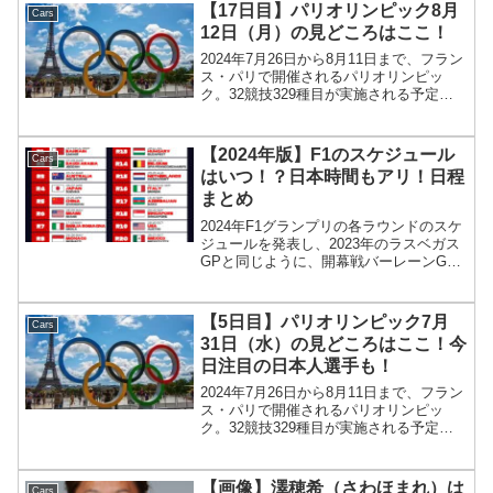
ていました。今回は&TEAMのメンバーや
【17日目】パリオリンピック8月
Cars
プロフィール、...
12日（月）の見どころはここ！
2024年7月26日から8月11日まで、フラン
ス・パリで開催されるパリオリンピッ
ク。32競技329種目が実施される予定で
す。パリオリンピック ：2024年7月26
日（金）～8月11日（日）8月12日は閉会
式が行われます。8月12日（月）閉会...
【2024年版】F1のスケジュール
Cars
はいつ！？日本時間もアリ！日程
まとめ
2024年F1グランプリの各ラウンドのスケ
ジュールを発表し、2023年のラスベガス
GPと同じように、開幕戦バーレーンGP
と第2戦サウジアラビアGPが土曜日に決
勝を開催することが明らかになりまし
た！しかしスプリントレースがまだ決ま
【5日目】パリオリンピック7月
Cars
っていないた...
31日（水）の見どころはここ！今
日注目の日本人選手も！
2024年7月26日から8月11日まで、フラン
ス・パリで開催されるパリオリンピッ
ク。32競技329種目が実施される予定で
す。パリオリンピック ：2024年7月26
日（金）～8月11日（日） 7月31日
（水）の大会5日目には、17種目で金メ
【画像】澤穂希（さわほまれ）は
Cars