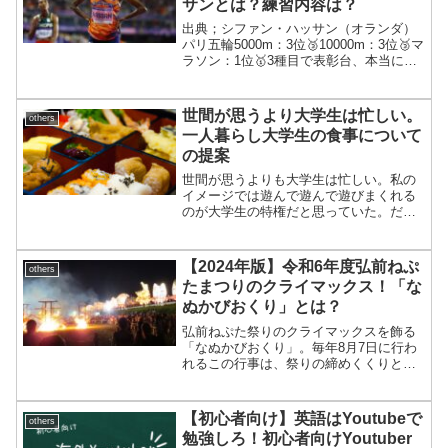
サンとは？練習内容は？
出典；シファン・ハッサン（オランダ）
パリ五輪5000m：3位🥉10000m：3位🥉マ
ラソン：1位🥇3種目で表彰台、本当にす
ごい選手です#Paris2024 #Olympics #パ
リ五輪#パリオリンピック#ハッサン#前人
未到の挑戦 pic....
世間が思うより大学生は忙しい。
others
一人暮らし大学生の食事について
の提案
世間が思うよりも大学生は忙しい。私の
イメージでは遊んで遊んで遊びまくれる
のが大学生の特権だと思っていた。だ
が、講義、サークル、バイトと考えてみ
ればマルチタスクばかりで1日が終わって
しまう。その中でも食事は欠かせない
【2024年版】令和6年度弘前ねぷ
others
し、自炊なんてしている大学...
たまつりのクライマックス！「な
ぬかびおくり」とは？
弘前ねぷた祭りのクライマックスを飾る
「なぬかびおくり」。毎年8月7日に行わ
れるこの行事は、祭りの締めくくりとし
て多くの人々に親しまれている。ねぷた
祭りは終わった後も楽しみがあること
を、この「なぬかびおくり」を通じてご
【初心者向け】英語はYoutubeで
others
紹介！ 「なぬかびおくり...
勉強しろ！初心者向けYoutuber