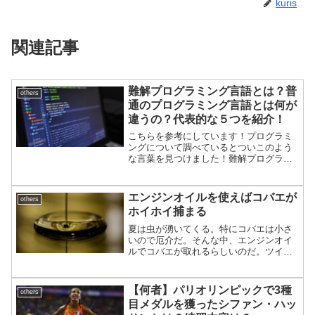
kuris
関連記事
難解プログラミング言語とは？普
others
通のプログラミング言語とは何が
違うの？代表的な５つを紹介！
こちらを参考にしています！プログラミ
ングについて調べているとついこのよう
な言葉を見つけました！難解プログラミ
ング言語難解プログラミング言語 (なんか
いプログラミングげんご)とは、意図的に
読解が困難なように設計されたプログラ
エンジンオイルを使えばコバエが
others
ミング言語である。...
ホイホイ捕まる
夏は虫が湧いてくる。特にコバエは小さ
いので厄介だ。そんな中、エンジンオイ
ルでコバエが取れるらしいのだ。ツイー
トを紹介しよう。（虫の写真があるので
苦手な人はフィードバック） パッケ
ージは変わったが、これがその商品らし
【何者】パリオリンピックで3種
others
い。カストロール エンジ...
目メダルを獲ったシファン・ハッ