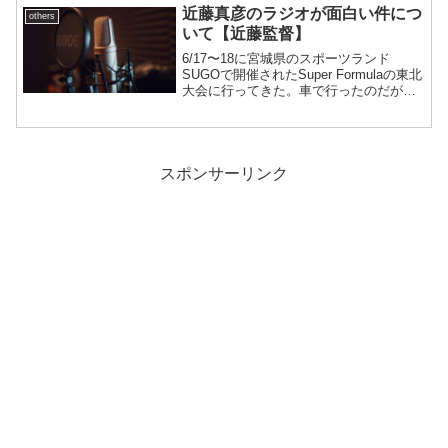
を、この「なぬかびおくり」を通じてご
近藤真彦のラジオが面白い件につ
others
紹介！ 「なぬかびおくり...
いて【近藤監督】
6/17〜18に宮城県のスポーツランド
SUGOで開催されたSuper Formulaの東北
大会に行ってきた。車で行ったのだが、
道中はやはり音楽かラジオを聴くのがセ
オリーだろう。そこで、SuperGTの監督
兼SuperFormulaの監督兼J...
スポンサーリンク