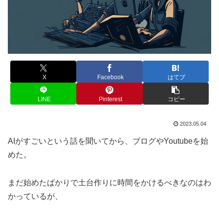
X
Facebook
はてブ
LINE
Pinterest
コピー
2023.05.04
AIがすごいという話を聞いてから、ブログやYoutubeを始
めた。
まだ始めたばかりで土台作りに時間をかけるべきなのはわ
かっているが、