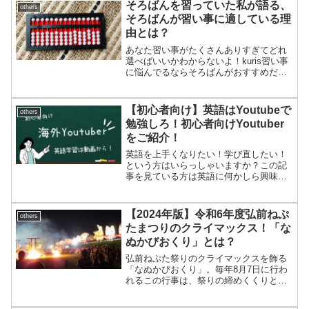
ートアップの目標は、顧客が何を望んで
そろばんを習っていた私が語る、
others
いて、何にお金を使うかを...
そろばんが習い事に適している理
由とは？
あなた習い事がたくさんありすぎてどれ
選べばいいかわからないよ！kuris習い事
に悩んでるならそろばんがおすすめだ
よ！あなたでも、電卓もあるしそろばん
って意味あるの？習い事と調べると、上
位に食い込んでくる’そろばん’最近は、ス
【初心者向け】英語はYoutubeで
others
マホの電卓を使っ...
勉強しろ！初心者向けYoutuber
をご紹介！
英語を上手くなりたい！学び直したい！
という方はいらっしゃいますか？この記
事を見ている方は英語に何かしら興味が
あるのでしょう。１回自分の心に手を置
いて自問自答してください。あなたは今
までも英語学習をしたいと思って何か策
【2024年版】令和6年度弘前ねぷ
others
を講じて上手くなろうとし...
たまつりのクライマックス！「な
ぬかびおくり」とは？
弘前ねぷた祭りのクライマックスを飾る
「なぬかびおくり」。毎年8月7日に行わ
れるこの行事は、祭りの締めくくりとし
て多くの人々に親しまれている。ねぷた
祭りは終わった後も楽しみがあること