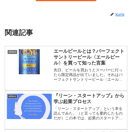
kuris
関連記事
エールビールとは？パーフェクト
others
サントリービール〈エールビー
ル〉を買って知った言葉
先日、ビールを買おうとスーパーに行っ
たら限定商品が出ていました。それはパ
ーフェクトサントリービール〈エールビ
ール〉だったのですが、エールビールっ
てなんだ！？と思ったため、調べてみま
した！（ちなみにパーフェクトサントリ
『リーン・スタートアップ』から
others
ービール〈エールビール〉...
学ぶ起業プロセス
「リーン・スタートアップ」という本を
読んでみた。（と言っても要約したもの
だが）この本では、起業のスタートアッ
プについて書かれているようだ。私が大
事だと思ったことをまとめておく。スタ