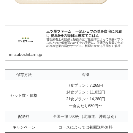
三ツ星ファーム │ 一流シェフの味を自宅にお届
け 簡単5分の毎日出来立てごはん
管理栄養士の監修と独自の三ツ星基準によって栄養バラン
スのとれた低糖質おかずをお手軽に。健康的な毎日のため
の冷凍惣菜お届けサービス。料理にかかる手間から解放さ
れたゆとり時間でそれぞれのライフスタイルをより豊かな
ものに。明日の自分を大切にするウ...
mitsuboshifarm.jp
保存方法
冷凍
7食プラン：7,265円
14食プラン：11,032円
セット数・価格
21食プラン：14,280円
一食あたり680円〜
配送料
全国一律 990円（北海道、沖縄は別）
キャンペーン
コースによっては初回送料無料