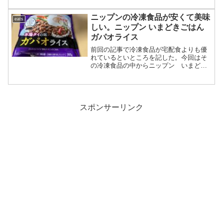
が冷凍食品コーナーにあったので買って
きた。 値段宅配食は大体が１食500円〜
ニップンの冷凍食品が安くて美味
eats
600円ほどと微妙に...
しい。ニップン いまどきごはん
ガパオライス
前回の記事で冷凍食品が宅配食よりも優
れているといところを記した。今回はそ
の冷凍食品の中からニップン いまどき
ごはん ガパオライスというものを買っ
てきたので食べていきたいと思う。 パ
ッケージは上記の写真の通りで、ガパオ
ライスはタイの食事らしい...
スポンサーリンク