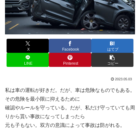
X
Facebook
はてブ
LINE
Pinterest
コピー
2023.05.03
私は車の運転が好きだ。だが、車は危険なものでもある。
その危険を最小限に抑えるために
確認やルールを守っている。だが、私だけ守っていても周
りから貰い事故になってしまったら
元も子もない。双方の意識によって事故は防がれる。