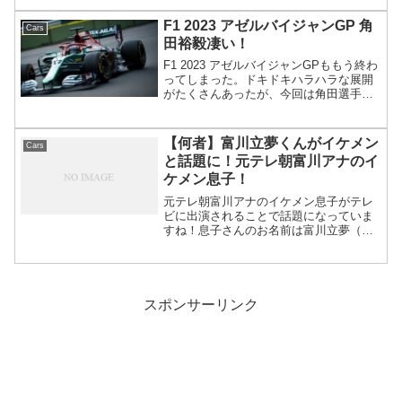
日（金）～8月11日（日） 8月4日
（日）の大会9日目には、20種目で金メダ
F1 2023 アゼルバイジャンGP 角
Cars
リ...
田裕毅凄い！
F1 2023 アゼルバイジャンGPももう終わ
ってしまった。ドキドキハラハラな展開
がたくさんあったが、今回は角田選手が
一番といっていいほど注目されたGPだっ
たと思う。予選８位私も最近から見始め
たにわか観戦者だが、ここまで角田選手
【何者】富川立夢くんがイケメン
Cars
が予選で上だ...
と話題に！元テレ朝富川アナのイ
ケメン息子！
元テレ朝富川アナのイケメン息子がテレ
ビに出演されることで話題になっていま
すね！息子さんのお名前は富川立夢（と
みかわりずむ）くんだそうです！今回は
富川立夢さんの素顔などまとめていきま
す！ 富川立夢は何者？【お知らせ】こ
の度日本テレビの #さん...
スポンサーリンク