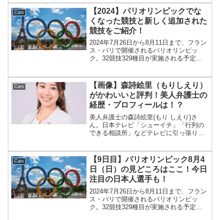
新車発表会の日程チーム名発表日マシン
【2024】パリオリンピックでな
Cars
名ドライ...
くなった競技と新しく追加された
競技をご紹介！
2024年7月26日から8月11日まで、フラン
ス・パリで開催されるパリオリンピッ
ク。32競技329種目が実施される予定で
す。パリオリンピック ：2024年7月26
日（金）～8月11日（日） パリオリンピ
ックでは東京オリンピックからなくなっ
【画像】森詩絵里（もりしえり）
Cars
た...
がかわいいと評判！美人弁護士の
経歴・プロフィールは！？
美人弁護士の森詩絵里(もり しえり)さ
ん。日本テレビ「シューイチ」「行列の
できる相談所」などテレビに引っ張りだ
こな美人弁護士の森詩絵里(もり しえり)
さん。美人でかわいいと最近話題になっ
ています！ 森詩絵里のプロフィール こ
【9日目】パリオリンピック8月4
Cars
の投稿をInst...
日（日）の見どころはここ！今日
注目の日本人選手も！
2024年7月26日から8月11日まで、フラン
ス・パリで開催されるパリオリンピッ
ク。32競技329種目が実施される予定で
す。パリオリンピック ：2024年7月26